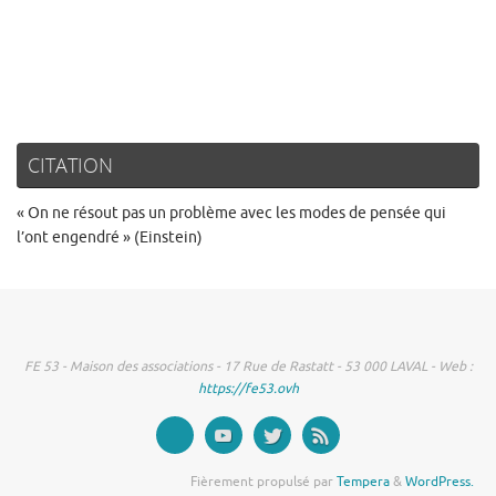
CITATION
« On ne résout pas un problème avec les modes de pensée qui
l’ont engendré » (Einstein)
FE 53 - Maison des associations - 17 Rue de Rastatt - 53 000 LAVAL - Web :
https://fe53.ovh
Fièrement propulsé par
Tempera
&
WordPress.