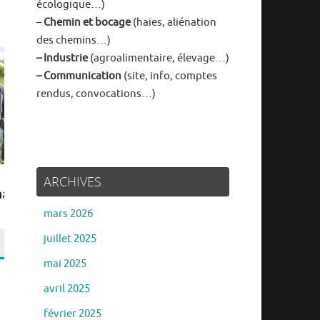
écologique…)
–
Chemin et bocage
(haies, aliénation
des chemins…)
– Industrie
(agroalimentaire, élevage…)
– Communication
(site, info, comptes
rendus, convocations…)
ARCHIVES
mars 2026
juillet 2025
mai 2025
avril 2025
février 2025