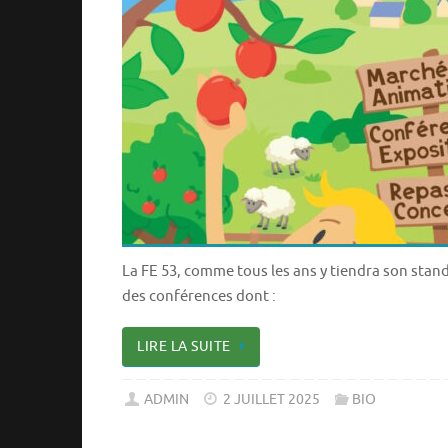
La FE 53, comme tous les ans y tiendra son stand
des conférences dont :
LIRE LA SUITE
ADMIN
2 JUILLET 2025
BIO