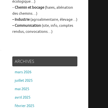
écologique…)
–
Chemin et bocage
(haies, aliénation
des chemins…)
– Industrie
(agroalimentaire, élevage…)
– Communication
(site, info, comptes
rendus, convocations…)
ARCHIVES
mars 2026
juillet 2025
mai 2025
avril 2025
février 2025