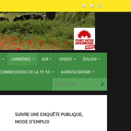
S
CARRIÈRES
AIR
ONDES
ÉOLIEN
 COMMISSIONS DE LA FE 53
AGRIVOLTAÏSME
Recherche p
Rechercher
SUIVRE UNE ENQUÊTE PUBLIQUE,
MODE D’EMPLOI